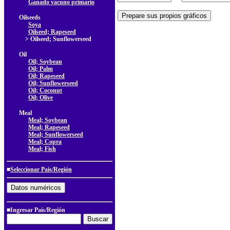
Ganado vacuno primario
Oilseeds
Soya
Oilseed; Rapeseed
> Oilseed; Sunflowerseed
Oil
Oil; Soybean
Oil; Palm
Oil; Rapeseed
Oil; Sunflowerseed
Oil; Coconut
Oil; Olive
Meal
Meal; Soybean
Meal; Rapeseed
Meal; Sunflowerseed
Meal; Copra
Meal; Fish
■
Seleccionar País/Región
■Ingresar País/Región