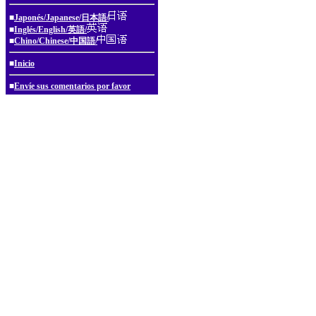
■
Japonés/Japanese/日本語/
■
Inglés/English/英語/
■
Chino/Chinese/中国語/
■
Inicio
■
Envíe sus comentarios por favor