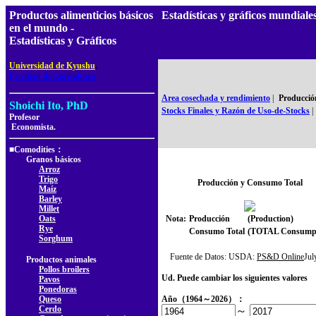
Productos alimenticios básicos
Estadísticas y gráficos mundia
en el mundo -
Estadísticas y Gráficos
,
Universidad de Kyushu
Facultad de Agricultura
Area cosechada y rendimiento
|
Producció
Shoichi Ito, PhD
Stocks Finales y Razón de Uso-de-Stocks
|
Profesor
Economista.
■Comodities：
Granos básicos
Arroz
Trigo
Producción y Consumo Total
Maíz
Barley
Millet
Oats
Nota:
Producción
(Production)
Rye
Consumo Total
(TOTAL Consumpt
Sorghum
Fuente de Datos: USDA:
PS&D Online
Ju
Productos animales
Pollos broilers
Ud. Puede cambiar los siguientes valores
Pavos
Ponedoras
Queso
Año（1964～2026）：
Cerdo
～