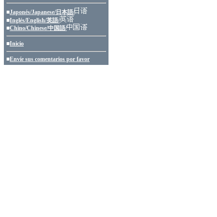
■
Japonés/Japanese/日本語/
■
Inglés/English/英語/
■
Chino/Chinese/中国語/
■
Inicio
■
Envíe sus comentarios por favor