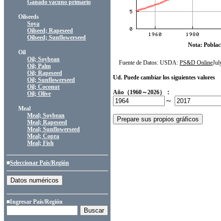
Ganado vacuno primario
Oilseeds
Soya
Oilseed; Rapeseed
Oilseed; Sunflowerseed
Nota: Poblac
Oil
Oil; Soybean
Fuente de Datos: USDA:
PS&D Online
Ju
Oil; Palm
Oil; Rapeseed
Ud. Puede cambiar los siguientes valores
Oil; Sunflowerseed
Oil; Coconut
Año（1960～2026）：
Oil; Olive
～
Meal
Meal; Soybean
Meal; Rapeseed
Meal; Sunflowerseed
Meal; Copra
Meal; Fish
■
Seleccionar País/Región
■Ingresar País/Región