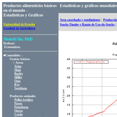
Productos alimenticios básicos
Estadísticas y gráficos mundia
en el mundo -
Estadísticas y Gráficos
Area cosechada y rendimiento
|
Producció
,
Universidad de Kyushu
Stocks Finales y Razón de Uso-de-Stocks
|
Facultad de Agricultura
Shoichi Ito, PhD
Profesor
Pob
Economista.
■Comodities：
Granos básicos
> Arroz
Trigo
Maíz
Barley
Millet
Oats
Rye
Sorghum
Productos animales
Pollos broilers
Pavos
Ponedoras
Queso
Cerdo