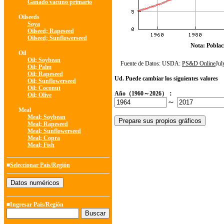
Ganado vacuno primario
Oilseeds
Soya
Oilseed; Rapeseed
Oilseed; Sunflowerseed
Nota: Poblac
Oil
Oil; Soybean
Fuente de Datos: USDA:
PS&D Online
Ju
Oil; Palm
Oil; Rapeseed
Ud. Puede cambiar los siguientes valores
Oil; Sunflowerseed
Oil; Coconut
Año（1960～2026）：
Oil; Olive
～
Meal
Meal; Soybean
Meal; Rapeseed
Meal; Sunflowerseed
Meal; Copra
Meal; Fish
■
Seleccionar País/Región
■Ingresar País/Región