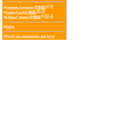
■
Japonés/Japanese/日本語/
■
Inglés/English/英語/
■
Chino/Chinese/中国語/
■
Inicio
■
Envíe sus comentarios por favor