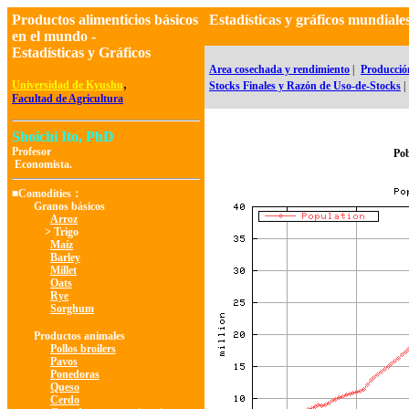
Productos alimenticios básicos
Estadísticas y gráficos mundia
en el mundo -
Estadísticas y Gráficos
Area cosechada y rendimiento
|
Producció
,
Universidad de Kyushu
Stocks Finales y Razón de Uso-de-Stocks
|
Facultad de Agricultura
Shoichi Ito, PhD
Profesor
Pob
Economista.
■Comodities：
Granos básicos
Arroz
> Trigo
Maíz
Barley
Millet
Oats
Rye
Sorghum
Productos animales
Pollos broilers
Pavos
Ponedoras
Queso
Cerdo