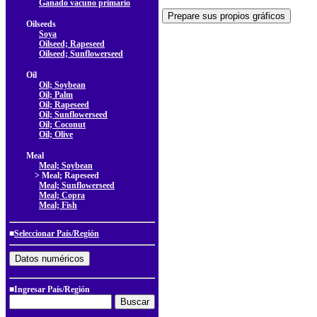
Ganado vacuno primario
Oilseeds
Soya
Oilseed; Rapeseed
Oilseed; Sunflowerseed
Oil
Oil; Soybean
Oil; Palm
Oil; Rapeseed
Oil; Sunflowerseed
Oil; Coconut
Oil; Olive
Meal
Meal; Soybean
> Meal; Rapeseed
Meal; Sunflowerseed
Meal; Copra
Meal; Fish
■
Seleccionar País/Región
■Ingresar País/Región