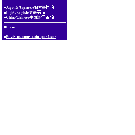
■
Japonés/Japanese/日本語/
■
Inglés/English/英語/
■
Chino/Chinese/中国語/
■
Inicio
■
Envíe sus comentarios por favor