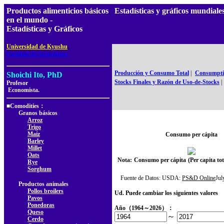
Productos alimenticios básicos
Estadísticas y gráficos mundia
en el mundo -
Estadísticas y Gráficos
,
Universidad de Kyushu
Facultad de Agricultura
Producción y Consumo Total
|
Consumptio
Shoichi Ito, PhD
Stocks Finales y Razón de Uso-de-Stocks
|
Profesor
Economista.
■Comodities：
Granos básicos
Arroz
Trigo
Maíz
Consumo per cápita
Barley
Millet
Oats
Nota:
Consumo per cápita
(Per capita t
Rye
Sorghum
Fuente de Datos: USDA:
PS&D Online
Ju
Productos animales
Pollos broilers
Ud. Puede cambiar los siguientes valores
Pavos
Ponedoras
Año（1964～2026）：
Queso
～
Cerdo