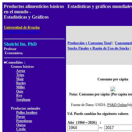
Productos alimenticios básicos
Estadísticas y gráficos mundial
en el mundo -
Estadísticas y Gráficos
,
Universidad de Kyushu
Facultad de Agricultura
Producción y Consumo Total
|
Consumptio
Shoichi Ito, PhD
Stocks Finales y Razón de Uso-de-Stocks
|
Profesor
Economista.
■Comodities：
Granos básicos
Arroz
Trigo
Maíz
Consumo per cápita
Barley
Millet
Oats
Nota:
Consumo per cápita
(Per capita t
Rye
Sorghum
Fuente de Datos: USDA:
PS&D Online
Ju
Productos animales
Pollos broilers
Ud. Puede cambiar los siguientes valores
Pavos
Ponedoras
Año（1964～2026）：
Queso
～
Cerdo