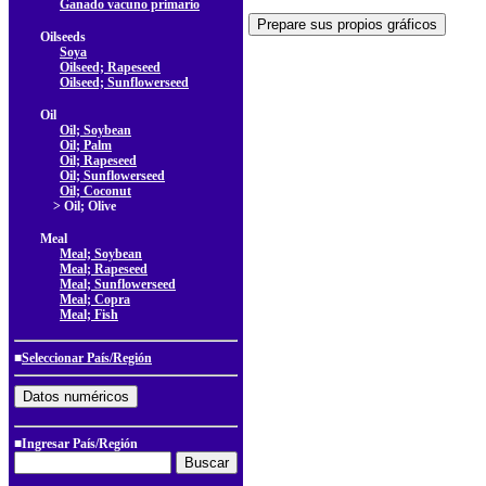
Ganado vacuno primario
Oilseeds
Soya
Oilseed; Rapeseed
Oilseed; Sunflowerseed
Oil
Oil; Soybean
Oil; Palm
Oil; Rapeseed
Oil; Sunflowerseed
Oil; Coconut
> Oil; Olive
Meal
Meal; Soybean
Meal; Rapeseed
Meal; Sunflowerseed
Meal; Copra
Meal; Fish
■
Seleccionar País/Región
■Ingresar País/Región