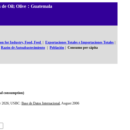
es de Oil; Olive：Guatemala
n for Industry, Food, Feed
|
Exportaciones Totales e Importaciones Totales
|
Razón de Autoabastecimiento
|
Población
|
Consumo per cápita
otal consumption)
ly 2026; USBC:
Base de Datos Internacional
, August 2006