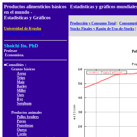
Productos alimenticios básicos
Estadísticas y gráficos mundial
en el mundo -
Estadísticas y Gráficos
Producción y Consumo Total
|
Consumptio
,
Universidad de Kyushu
Stocks Finales y Razón de Uso-de-Stocks
|
Facultad de Agricultura
Shoichi Ito, PhD
Profesor
Pob
Economista.
■Comodities：
Granos básicos
Arroz
Trigo
Maíz
Barley
Millet
Oats
Rye
Sorghum
Productos animales
Pollos broilers
Pavos
Ponedoras
Queso
Cerdo