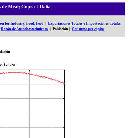
es de Meal; Copra：Italia
n for Industry, Food, Feed
|
Exportaciones Totales e Importaciones Totales
|
Razón de Autoabastecimiento
|
Población
|
Consumo per cápita
lación