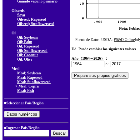
Ganado vacuno primario
Oilseeds
Soya
Oilseed; Rapeseed
Oilseed; Sunflowerseed
Nota: Poblac
Oil
Oil; Soybean
Fuente de Datos: USDA:
PS&D Online
Ju
Oil; Palm
Oil; Rapeseed
Ud. Puede cambiar los siguientes valores
Oil; Sunflowerseed
Oil; Coconut
Año（1964～2026）：
Oil; Olive
～
Meal
Meal; Soybean
Meal; Rapeseed
Meal; Sunflowerseed
> Meal; Copra
Meal; Fish
■
Seleccionar País/Región
■Ingresar País/Región