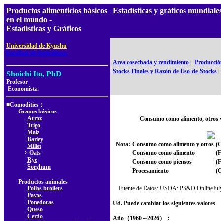
Productos alimenticios básicos
Estadísticas y gráficos mundiale
en el mundo -
Estadísticas y Gráficos
,
Universidad de Kyushu
Facultad de Agricultura
Area cosechada y rendimiento
|
Producció
Stocks Finales y Razón de Uso-de-Stocks
|
Shoichi Ito, PhD
Profesor
Economista.
■Comodities：
Granos básicos
Arroz
Consumo como alimento, otros 
Trigo
Maíz
Barley
Nota:
Consumo como alimento y otros
(C
Millet
> Oats
Consumo como alimento
(
Rye
Consumo como piensos
(
Sorghum
Procesamiento
(
Productos animales
Pollos broilers
Fuente de Datos: USDA:
PS&D Online
Ju
Pavos
Ponedoras
Ud. Puede cambiar los siguientes valores
Queso
Cerdo
Año（1960～2026）：