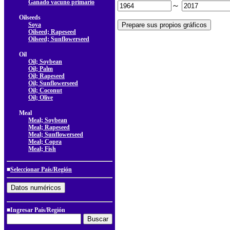
Ganado vacuno primario
～
Oilseeds
Soya
Oilseed; Rapeseed
Oilseed; Sunflowerseed
Oil
Oil; Soybean
Oil; Palm
Oil; Rapeseed
Oil; Sunflowerseed
Oil; Coconut
Oil; Olive
Meal
Meal; Soybean
Meal; Rapeseed
Meal; Sunflowerseed
Meal; Copra
Meal; Fish
■
Seleccionar País/Región
■Ingresar País/Región