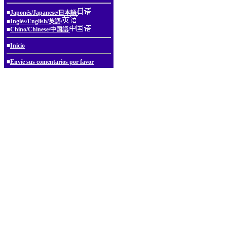
■
Japonés/Japanese/日本語/
■
Inglés/English/英語/
■
Chino/Chinese/中国語/
■
Inicio
■
Envíe sus comentarios por favor