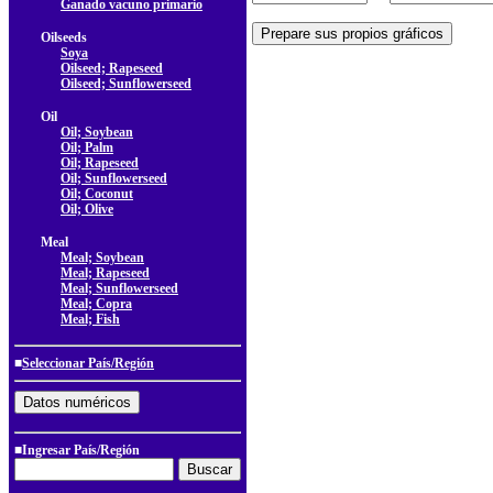
Ganado vacuno primario
Oilseeds
Soya
Oilseed; Rapeseed
Oilseed; Sunflowerseed
Oil
Oil; Soybean
Oil; Palm
Oil; Rapeseed
Oil; Sunflowerseed
Oil; Coconut
Oil; Olive
Meal
Meal; Soybean
Meal; Rapeseed
Meal; Sunflowerseed
Meal; Copra
Meal; Fish
■
Seleccionar País/Región
■Ingresar País/Región