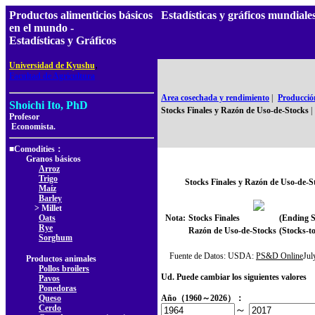
Productos alimenticios básicos
Estadísticas y gráficos mundia
en el mundo -
Estadísticas y Gráficos
,
Universidad de Kyushu
Facultad de Agricultura
Area cosechada y rendimiento
|
Producció
Shoichi Ito, PhD
Stocks Finales y Razón de Uso-de-Stocks
|
Profesor
Economista.
■Comodities：
Granos básicos
Arroz
Trigo
Stocks Finales y Razón de Uso-de-S
Maíz
Barley
> Millet
Oats
Nota:
Stocks Finales
(Ending S
Rye
Razón de Uso-de-Stocks
(Stocks-to
Sorghum
Fuente de Datos: USDA:
PS&D Online
Ju
Productos animales
Pollos broilers
Ud. Puede cambiar los siguientes valores
Pavos
Ponedoras
Queso
Año（1960～2026）：
Cerdo
～