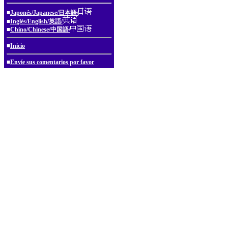
■
Japonés/Japanese/日本語/
■
Inglés/English/英語/
■
Chino/Chinese/中国語/
■
Inicio
■
Envíe sus comentarios por favor