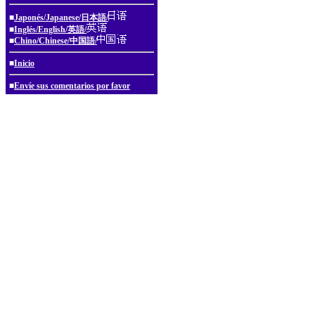
■
Japonés/Japanese/日本語/
■
Inglés/English/英語/
■
Chino/Chinese/中国語/
■
Inicio
■
Envíe sus comentarios por favor