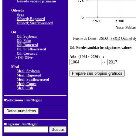
Ganado vacuno primario
Oilseeds
Soya
Oilseed; Rapeseed
Oilseed; Sunflowerseed
Nota: Poblac
Oil
Oil; Soybean
Fuente de Datos: USDA:
PS&D Online
Ju
Oil; Palm
Oil; Rapeseed
Ud. Puede cambiar los siguientes valores
Oil; Sunflowerseed
Oil; Coconut
Año（1964～2026）：
> Oil; Olive
～
Meal
Meal; Soybean
Meal; Rapeseed
Meal; Sunflowerseed
Meal; Copra
Meal; Fish
■
Seleccionar País/Región
■Ingresar País/Región