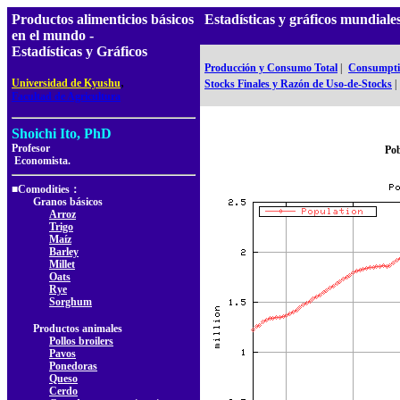
Productos alimenticios básicos
Estadísticas y gráficos mundial
en el mundo -
Estadísticas y Gráficos
Producción y Consumo Total
|
Consumptio
,
Universidad de Kyushu
Stocks Finales y Razón de Uso-de-Stocks
|
Facultad de Agricultura
Shoichi Ito, PhD
Profesor
Pob
Economista.
■Comodities：
Granos básicos
Arroz
Trigo
Maíz
Barley
Millet
Oats
Rye
Sorghum
Productos animales
Pollos broilers
Pavos
Ponedoras
Queso
Cerdo