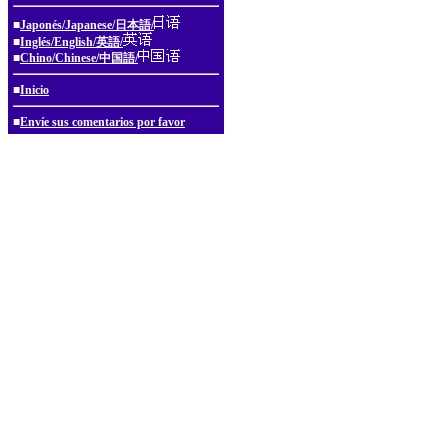
■
Japonés/Japanese/日本語/
■
Inglés/English/英語/
■
Chino/Chinese/中国語/
■
Inicio
■
Envíe sus comentarios por favor