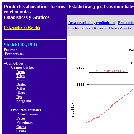
Productos alimenticios básicos
Estadísticas y gráficos mundial
en el mundo -
Estadísticas y Gráficos
Area cosechada y rendimiento
|
Producció
,
Universidad de Kyushu
Stocks Finales y Razón de Uso-de-Stocks
|
Facultad de Agricultura
Shoichi Ito, PhD
Profesor
Pob
Economista.
■Comodities：
Granos básicos
Arroz
Trigo
Maíz
Barley
Millet
> Oats
Rye
Sorghum
Productos animales
Pollos broilers
Pavos
Ponedoras
Queso
Cerdo