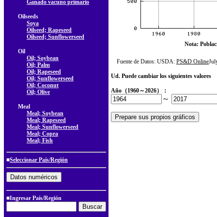
Ganado vacuno primario
Oilseeds
Soya
Oilseed; Rapeseed
Oilseed; Sunflowerseed
Nota: Poblac
Oil
Oil; Soybean
Fuente de Datos: USDA:
PS&D Online
Ju
Oil; Palm
Oil; Rapeseed
Ud. Puede cambiar los siguientes valores
Oil; Sunflowerseed
Oil; Coconut
Año（1960～2026）：
Oil; Olive
～
Meal
Meal; Soybean
Meal; Rapeseed
Meal; Sunflowerseed
Meal; Copra
Meal; Fish
■
Seleccionar País/Región
■Ingresar País/Región