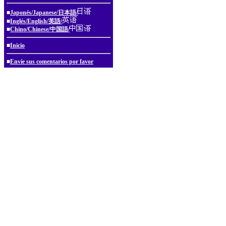
■
Japonés/Japanese/日本語/
■
Inglés/English/英語/
■
Chino/Chinese/中国語/
■
Inicio
■
Envíe sus comentarios por favor