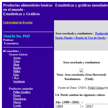
Productos alimenticios básicos
Estadísticas y gráficos mundia
en el mundo -
Estadísticas y Gráficos
,
Universidad de Kyushu
Facultad de Agricultura
Area cosechada y rendimiento
|
Producció
Shoichi Ito, PhD
Stocks Finales y Razón de Uso-de-Stocks
|
Profesor
Economista.
■Comodities：
Granos básicos
Arroz
Trigo
Area cosechada y rendimiento
Maíz
Barley
Millet
Oats
Nota:
Area cosechada
(Area Harvested)
> Rye
Rendimiento
(Yield)
Sorghum
Fuente de Datos: USDA:
PS&D Online
Ju
Productos animales
Pollos broilers
Ud. Puede cambiar los siguientes valores
Pavos
Ponedoras
Queso
Año（1960～2026）：
Cerdo
～