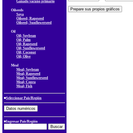
Ganado vacuno primario
Oilseeds
Soya
Oilseed; Rapeseed
Oilseed; Sunflowerseed
Oil
Oil; Soybean
Oil; Palm
Oil; Rapeseed
Oil; Sunflowerseed
Oil; Coconut
Oil; Olive
Meal
Meal; Soybean
Meal; Rapeseed
Meal; Sunflowerseed
Meal; Copra
Meal; Fish
■
Seleccionar País/Región
■Ingresar País/Región