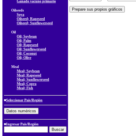
Ganado vacuno primario
Oilseeds
Soya
Oilseed; Rapeseed
Oilseed; Sunflowerseed
Oil
Oil; Soybean
Oil; Palm
Oil; Rapeseed
Oil; Sunflowerseed
Oil; Coconut
Oil; Olive
Meal
Meal; Soybean
Meal; Rapeseed
Meal; Sunflowerseed
Meal; Copra
Meal; Fish
■
Seleccionar País/Región
■Ingresar País/Región