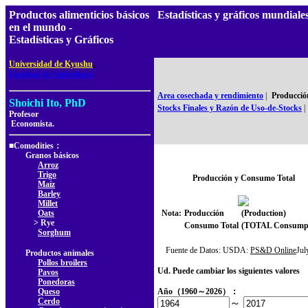
Productos alimenticios básicos
Estadísticas y gráficos mundia
en el mundo -
Estadísticas y Gráficos
,
Universidad de Kyushu
Facultad de Agricultura
Area cosechada y rendimiento
|
Producció
Shoichi Ito, PhD
Stocks Finales y Razón de Uso-de-Stocks
|
Profesor
Economista.
■Comodities：
Granos básicos
Arroz
Trigo
Producción y Consumo Total
Maíz
Barley
Millet
Oats
Nota:
Producción
(Production)
> Rye
Consumo Total
(TOTAL Consumpt
Sorghum
Fuente de Datos: USDA:
PS&D Online
Ju
Productos animales
Pollos broilers
Ud. Puede cambiar los siguientes valores
Pavos
Ponedoras
Queso
Año（1960～2026）：
Cerdo
～