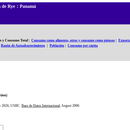
les de Rye：Panamá
n y Consumo Total
|
Consumo como alimento, otros y consumo como piensos
|
Exporta
Razón de Autoabastecimiento
|
Población
|
Consumo per cápita
ion)
ly 2026; USBC:
Base de Datos Internacional
, August 2006