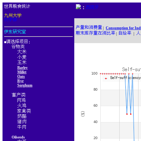
：
|
Consumption for Ind
|
|
■
：
Barley
Millet
Oats
Rye
Sorghum
Oilseeds