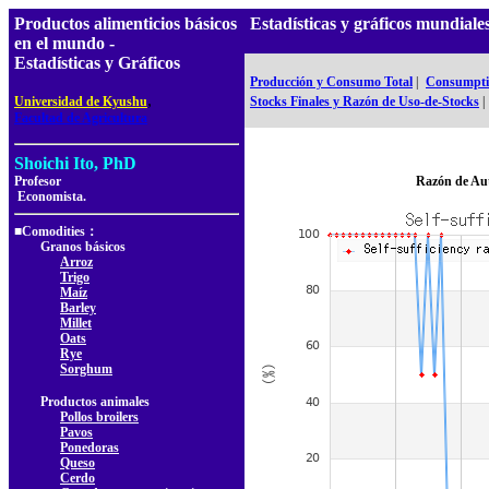
Productos alimenticios básicos
Estadísticas y gráficos mundia
en el mundo -
Estadísticas y Gráficos
Producción y Consumo Total
|
Consumptio
,
Universidad de Kyushu
Stocks Finales y Razón de Uso-de-Stocks
|
Facultad de Agricultura
Shoichi Ito, PhD
Profesor
Razón de Au
Economista.
■Comodities：
Granos básicos
Arroz
Trigo
Maíz
Barley
Millet
Oats
Rye
Sorghum
Productos animales
Pollos broilers
Pavos
Ponedoras
Queso
Cerdo