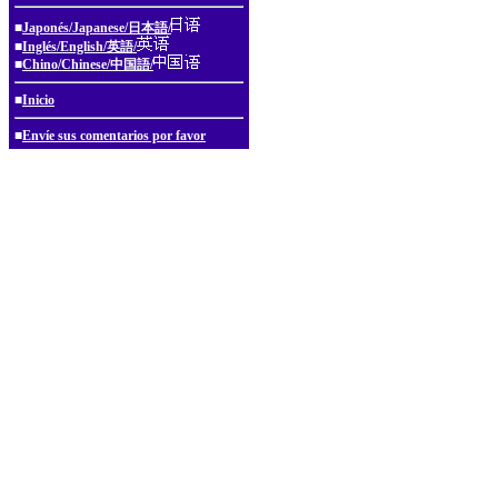
■
Japonés/Japanese/日本語/
■
Inglés/English/英語/
■
Chino/Chinese/中国語/
■
Inicio
■
Envíe sus comentarios por favor