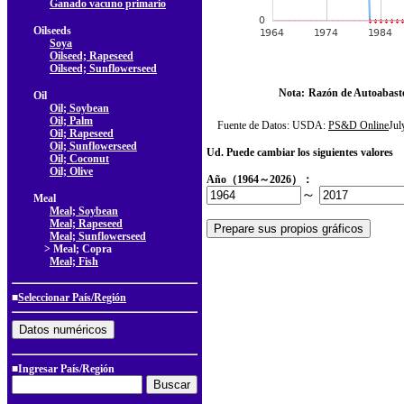
Ganado vacuno primario
Oilseeds
Soya
Oilseed; Rapeseed
Oilseed; Sunflowerseed
Nota:
Razón de Autoabast
Oil
Oil; Soybean
Oil; Palm
Fuente de Datos: USDA:
PS&D Online
Ju
Oil; Rapeseed
Oil; Sunflowerseed
Ud. Puede cambiar los siguientes valores
Oil; Coconut
Oil; Olive
Año（1964～2026）：
～
Meal
Meal; Soybean
Meal; Rapeseed
Meal; Sunflowerseed
> Meal; Copra
Meal; Fish
■
Seleccionar País/Región
■Ingresar País/Región