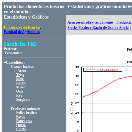
Productos alimenticios básicos
Estadísticas y gráficos mundia
en el mundo -
Estadísticas y Gráficos
Area cosechada y rendimiento
|
Producció
,
Universidad de Kyushu
Stocks Finales y Razón de Uso-de-Stocks
|
Facultad de Agricultura
Shoichi Ito, PhD
Profesor
Pob
Economista.
■Comodities：
Granos básicos
> Arroz
Trigo
Maíz
Barley
Millet
Oats
Rye
Sorghum
Productos animales
Pollos broilers
Pavos
Ponedoras
Queso
Cerdo