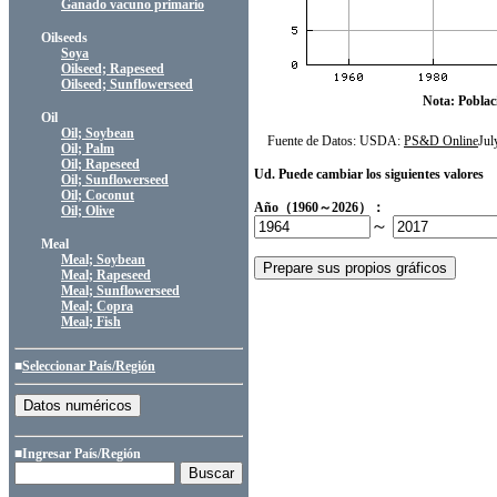
Ganado vacuno primario
Oilseeds
Soya
Oilseed; Rapeseed
Oilseed; Sunflowerseed
Nota: Poblac
Oil
Oil; Soybean
Fuente de Datos: USDA:
PS&D Online
Ju
Oil; Palm
Oil; Rapeseed
Ud. Puede cambiar los siguientes valores
Oil; Sunflowerseed
Oil; Coconut
Año（1960～2026）：
Oil; Olive
～
Meal
Meal; Soybean
Meal; Rapeseed
Meal; Sunflowerseed
Meal; Copra
Meal; Fish
■
Seleccionar País/Región
■Ingresar País/Región