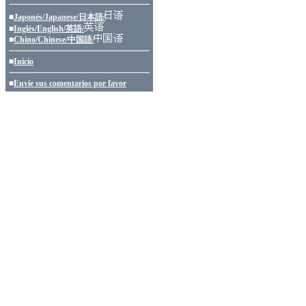
■
Japonés/Japanese/日本語/
■
Inglés/English/英語/
■
Chino/Chinese/中国語/
■
Inicio
■
Envíe sus comentarios por favor