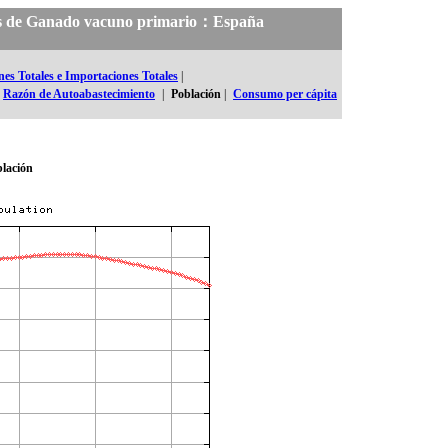
ales de Ganado vacuno primario：España
es Totales e Importaciones Totales
|
Razón de Autoabastecimiento
|
Población
|
Consumo per cápita
lación