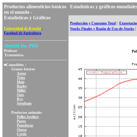
Productos alimenticios básicos
Estadísticas y gráficos mundi
en el mundo -
Estadísticas y Gráficos
Producción y Consumo Total
|
Exportacion
,
Universidad de Kyushu
Stocks Finales y Razón de Uso-de-Stocks
|
Facultad de Agricultura
Shoichi Ito, PhD
Profesor
Pob
Economista.
■Comodities：
Granos básicos
Arroz
Trigo
Maíz
Barley
Millet
Oats
Rye
Sorghum
Productos animales
Pollos broilers
Pavos
Ponedoras
Queso
Cerdo