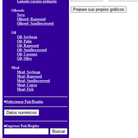
Ganado vacuno primario
Oilseeds
Soya
Oilseed; Rapeseed
Oilseed; Sunflowerseed
Oil
Oil; Soybean
Oil; Palm
Oil; Rapeseed
Oil; Sunflowerseed
Oil; Coconut
Oil; Olive
Meal
Meal; Soybean
Meal; Rapeseed
Meal; Sunflowerseed
Meal; Copra
Meal; Fish
■
Seleccionar País/Región
■Ingresar País/Región