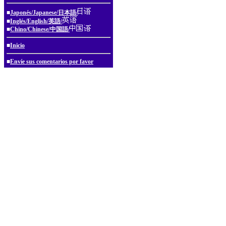
■
Japonés/Japanese/日本語/
■
Inglés/English/英語/
■
Chino/Chinese/中国語/
■
Inicio
■
Envíe sus comentarios por favor