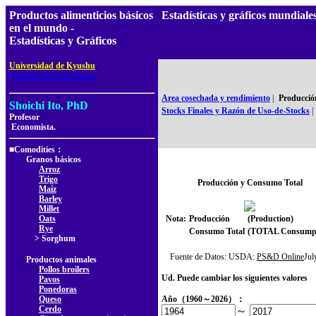
Productos alimenticios básicos
Estadísticas y gráficos mundia
en el mundo -
Estadísticas y Gráficos
,
Universidad de Kyushu
Facultad de Agricultura
Area cosechada y rendimiento
|
Producció
Shoichi Ito, PhD
Stocks Finales y Razón de Uso-de-Stocks
|
Profesor
Economista.
■Comodities：
Granos básicos
Arroz
Trigo
Producción y Consumo Total
Maíz
Barley
Millet
Oats
Nota:
Producción
(Production)
Rye
Consumo Total
(TOTAL Consumpt
> Sorghum
Fuente de Datos: USDA:
PS&D Online
Ju
Productos animales
Pollos broilers
Ud. Puede cambiar los siguientes valores
Pavos
Ponedoras
Queso
Año（1960～2026）：
Cerdo
～