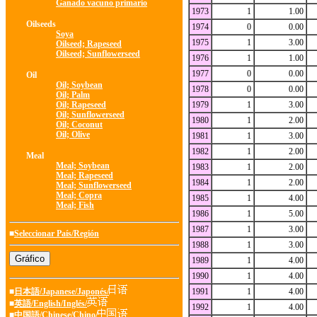
Ganado vacuno primario
1973
1
1.00
Oilseeds
1974
0
0.00
Soya
1975
1
3.00
Oilseed; Rapeseed
Oilseed; Sunflowerseed
1976
1
1.00
1977
0
0.00
Oil
Oil; Soybean
1978
0
0.00
Oil; Palm
Oil; Rapeseed
1979
1
3.00
Oil; Sunflowerseed
1980
1
2.00
Oil; Coconut
Oil; Olive
1981
1
3.00
1982
1
2.00
Meal
Meal; Soybean
1983
1
2.00
Meal; Rapeseed
1984
1
2.00
Meal; Sunflowerseed
Meal; Copra
1985
1
4.00
Meal; Fish
1986
1
5.00
1987
1
3.00
■
Seleccionar País/Región
1988
1
3.00
1989
1
4.00
1990
1
4.00
■
日本語/Japanese/Japonés/
1991
1
4.00
■
英語/English/Inglés/
1992
1
4.00
■
中国語/Chinese/Chino/