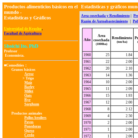
Productos alimenticios básicos en el
Estadísticas y gráficos m
mundo -
Area cosechada y Rendimiento
|
Pr
Estadísticas y Gráficos
Razón de Autoabastecimiento
|
Pob
,
Universidad de Kyushu
Facultad de Agricultura
Area
Rendimiento
P
Año
cosechada
(ton/ha)
(1000ha)
Shoichi Ito, PhD
Profesor
1960
25
1.84
Economista.
1961
22
2.00
■Comodities：
1962
20
2.10
Granos básicos
Arroz
1963
14
1.36
> Trigo
1964
10
2.00
Maíz
Barley
1965
11
2.09
Millet
Oats
1966
15
1.93
Rye
1967
12
2.00
Sorghum
1968
8
2.12
Productos animales
1969
4
2.50
Pollos broilers
Pavos
1970
2
2.00
Ponedoras
1971
1
2.00
Queso
Cerdo
1972
1
2.00