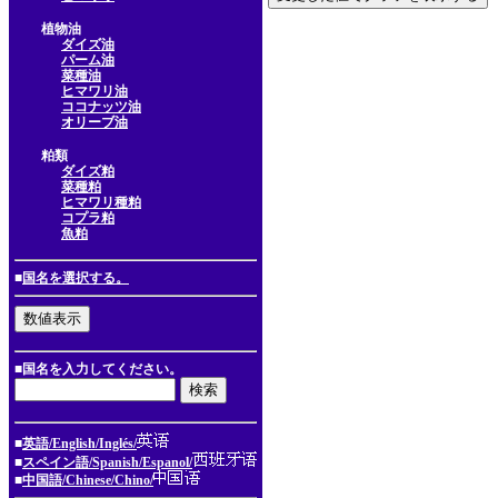
植物油
ダイズ油
パーム油
菜種油
ヒマワリ油
ココナッツ油
オリーブ油
粕類
ダイズ粕
菜種粕
ヒマワリ種粕
コプラ粕
魚粕
■
国名を選択する。
■国名を入力してください。
■
英語/English/Inglés/
■
スペイン語/Spanish/Espanol/
■
中国語/Chinese/Chino/