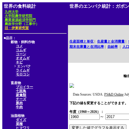
世界の食料統計
世界のエンバク統計：ガボ
九州大学
大学院農学研究院
農業資源経済学部門
農政学分野（工事中）
旧・伊東研究室
■品目：
生産面積と単収
|
生産量と全消費量
|
穀物・飼料作物
コメ
期末在庫量と在消比率
|
自給率
|
人
コムギ
コーン
オオムギ
キビ
> エンバク
ライムギ
モロコシ
輸
畜産物
ブロイラー
七面鳥
Data Sources: USDA:
PS&D Online
Jul
家禽類
チーズ
豚肉
下記の値を変更することができます。
牛肉
年度（1960～2026）：
油脂植物
～
ダイズ
菜種
ヒマワリ