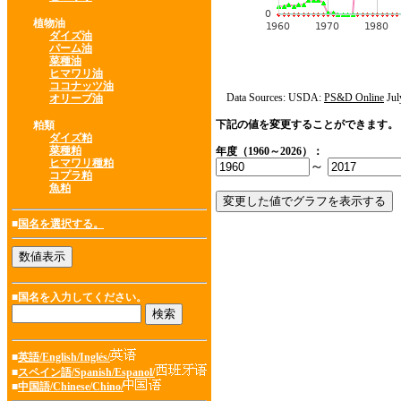
植物油
ダイズ油
パーム油
菜種油
ヒマワリ油
ココナッツ油
Data Sources: USDA:
PS&D Online
Jul
オリーブ油
下記の値を変更することができます。
粕類
ダイズ粕
菜種粕
年度（1960～2026）：
ヒマワリ種粕
～
コプラ粕
魚粕
■
国名を選択する。
■国名を入力してください。
■
英語/English/Inglés/
■
スペイン語/Spanish/Espanol/
■
中国語/Chinese/Chino/