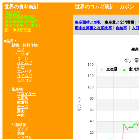
世界の食料統計
世界のコムギ統計：ガボン
九州大学
大学院農学研究院
農業資源経済学部門
生産面積と単収
|
生産量と全消費量
|
農政学分野（工事中）
期末在庫量と在消比率
|
自給率
|
人
旧・伊東研究室
■品目：
穀物・飼料作物
生産
コメ
> コムギ
コーン
オオムギ
キビ
エンバク
ライムギ
モロコシ
畜産物
ブロイラー
七面鳥
家禽類
チーズ
豚肉
牛肉
油脂植物
ダイズ
菜種
ヒマワリ