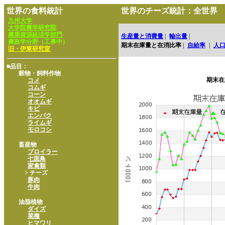
世界の食料統計
世界のチーズ統計：全世界
九州大学
大学院農学研究院
農業資源経済学部門
生産量と消費量
|
輸出量
|
農政学分野（工事中）
期末在庫量と在消比率
|
自給率
|
人
旧・伊東研究室
■品目：
穀物・飼料作物
期末在
コメ
コムギ
コーン
オオムギ
キビ
エンバク
ライムギ
モロコシ
畜産物
ブロイラー
七面鳥
家禽類
> チーズ
豚肉
牛肉
油脂植物
ダイズ
菜種
ヒマワリ