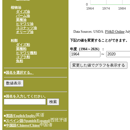
植物油
ダイズ油
パーム油
菜種油
ヒマワリ油
ココナッツ油
Data Sources: USDA:
PS&D Online
Jul
オリーブ油
下記の値を変更することができます。
粕類
ダイズ粕
菜種粕
年度（1964～2026）：
ヒマワリ種粕
～
コプラ粕
魚粕
■
国名を選択する。
■国名を入力してください。
■
英語/English/Inglés/
■
スペイン語/Spanish/Espanol/
■
中国語/Chinese/Chino/