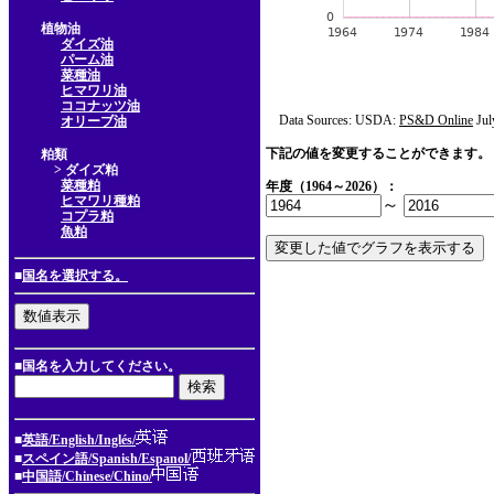
植物油
ダイズ油
パーム油
菜種油
ヒマワリ油
ココナッツ油
Data Sources: USDA:
PS&D Online
Jul
オリーブ油
下記の値を変更することができます。
粕類
> ダイズ粕
菜種粕
年度（1964～2026）：
ヒマワリ種粕
～
コプラ粕
魚粕
■
国名を選択する。
■国名を入力してください。
■
英語/English/Inglés/
■
スペイン語/Spanish/Espanol/
■
中国語/Chinese/Chino/