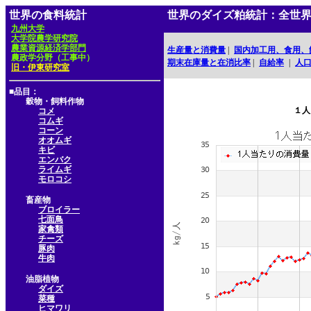
世界の食料統計
世界のダイズ粕統計：全世
九州大学
大学院農学研究院
農業資源経済学部門
生産量と消費量
|
国内加工用、食用、
農政学分野（工事中）
期末在庫量と在消比率
|
自給率
|
人
旧・伊東研究室
■品目：
穀物・飼料作物
１人
コメ
コムギ
コーン
オオムギ
キビ
エンバク
ライムギ
モロコシ
畜産物
ブロイラー
七面鳥
家禽類
チーズ
豚肉
牛肉
油脂植物
ダイズ
菜種
ヒマワリ