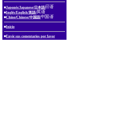
■
Japonés/Japanese/日本語/
■
Inglés/English/英語/
■
Chino/Chinese/中国語/
■
Inicio
■
Envíe sus comentarios por favor