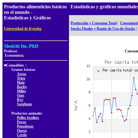
Productos alimenticios básicos
Estadísticas y gráficos mundia
en el mundo -
Estadísticas y Gráficos
Producción y Consumo Total
|
Consumptio
,
Universidad de Kyushu
Stocks Finales y Razón de Uso-de-Stocks
|
Facultad de Agricultura
Shoichi Ito, PhD
Profesor
Consumo
Economista.
■Comodities：
Granos básicos
Arroz
Trigo
Maíz
Barley
Millet
Oats
Rye
Sorghum
Productos animales
Pollos broilers
Pavos
Ponedoras
Queso
Cerdo