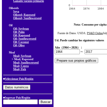
Ganado vacuno primario
Oilseeds
Soya
Oilseed; Rapeseed
Oilseed; Sunflowerseed
Nota:
Consumo per cápita
Oil
Oil; Soybean
Oil; Palm
Fuente de Datos: USDA:
PS&D Online
Ju
Oil; Rapeseed
Oil; Sunflowerseed
Ud. Puede cambiar los siguientes valores
Oil; Coconut
Oil; Olive
Año（1964～2026）：
～
Meal
Meal; Soybean
> Meal; Rapeseed
Meal; Sunflowerseed
Meal; Copra
Meal; Fish
■
Seleccionar País/Región
■Ingresar País/Región