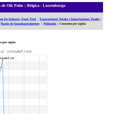
les de Oil; Palm：Bélgica - Luxemburgo
n for Industry, Food, Feed
|
Exportaciones Totales e Importaciones Totales
|
Razón de Autoabastecimiento
|
Población
|
Consumo per cápita
 per cápita