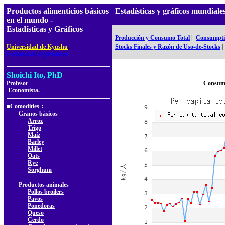
Productos alimenticios básicos
Estadísticas y gráficos mundia
en el mundo -
Estadísticas y Gráficos
Producción y Consumo Total
|
Consumptio
,
Universidad de Kyushu
Stocks Finales y Razón de Uso-de-Stocks
|
Facultad de Agricultura
Shoichi Ito, PhD
Profesor
Consumo
Economista.
■Comodities：
Granos básicos
Arroz
Trigo
Maíz
Barley
Millet
Oats
Rye
Sorghum
Productos animales
Pollos broilers
Pavos
Ponedoras
Queso
Cerdo