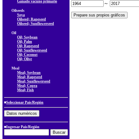
Ganado vacuno primario
～
Oilseeds
Soya
Oilseed; Rapeseed
Oilseed; Sunflowerseed
Oil
Oil; Soybean
Oil; Palm
Oil; Rapeseed
Oil; Sunflowerseed
Oil; Coconut
Oil; Olive
Meal
Meal; Soybean
Meal; Rapeseed
Meal; Sunflowerseed
Meal; Copra
Meal; Fish
■
Seleccionar País/Región
■Ingresar País/Región