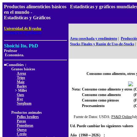
Productos alimenticios básicos
Estadísticas y gráficos mundial
en el mundo -
Estadísticas y Gráficos
,
Universidad de Kyushu
Facultad de Agricultura
Area cosechada y rendimiento
|
Producció
Stocks Finales y Razón de Uso-de-Stocks
|
Shoichi Ito, PhD
Profesor
Economista.
■Comodities：
Granos básicos
Arroz
Consumo como alimento, otros 
Trigo
Maíz
Barley
Nota:
Consumo como alimento y otros
(C
> Millet
Oats
Consumo como alimento
(
Rye
Consumo como piensos
(
Sorghum
Procesamiento
(
Productos animales
Pollos broilers
Fuente de Datos: USDA:
PS&D Online
Ju
Pavos
Ponedoras
Ud. Puede cambiar los siguientes valores
Queso
Cerdo
Año（1960～2026）：