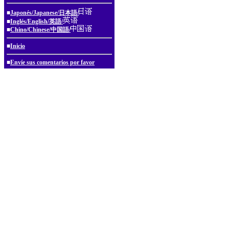
■
Japonés/Japanese/日本語/
■
Inglés/English/英語/
■
Chino/Chinese/中国語/
■
Inicio
■
Envíe sus comentarios por favor