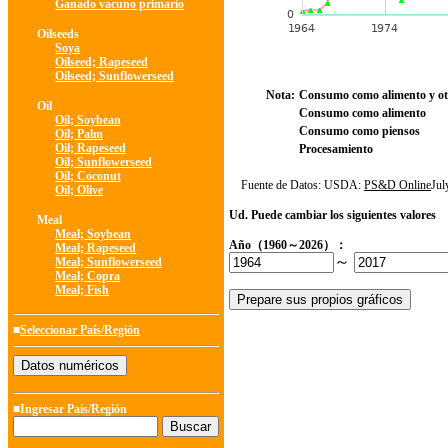
Ganado vacuno primario
Oilseeds
Soya
Oilseed; Rapeseed
Oilseed; Sunflowerseed
Nota:
Consumo como alimento y ot
Oil
Consumo como alimento
Oil; Soybean
Consumo como piensos
Oil; Palm
Oil; Rapeseed
Procesamiento
Oil; Sunflowerseed
Oil; Coconut
Fuente de Datos: USDA:
PS&D Online
Ju
Oil; Olive
Ud. Puede cambiar los siguientes valores
Meal
Meal; Soybean
Año（1960～2026）：
Meal; Rapeseed
～
Meal; Sunflowerseed
Meal; Copra
Meal; Fish
■
Seleccionar País/Región
■Ingresar País/Región