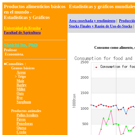
Productos alimenticios básicos
Estadísticas y gráficos mundia
en el mundo -
Estadísticas y Gráficos
Area cosechada y rendimiento
|
Producció
Stocks Finales y Razón de Uso-de-Stocks
|
,
Universidad de Kyushu
Facultad de Agricultura
Shoichi Ito, PhD
Consumo como alimento, 
Profesor
Economista.
■Comodities：
Granos básicos
Arroz
> Trigo
Maíz
Barley
Millet
Oats
Rye
Sorghum
Productos animales
Pollos broilers
Pavos
Ponedoras
Queso
Cerdo