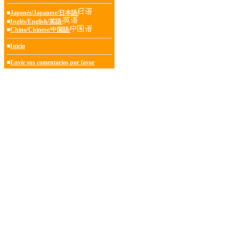
■
Japonés/Japanese/日本語/
■
Inglés/English/英語/
■
Chino/Chinese/中国語/
■
Inicio
■
Envíe sus comentarios por favor