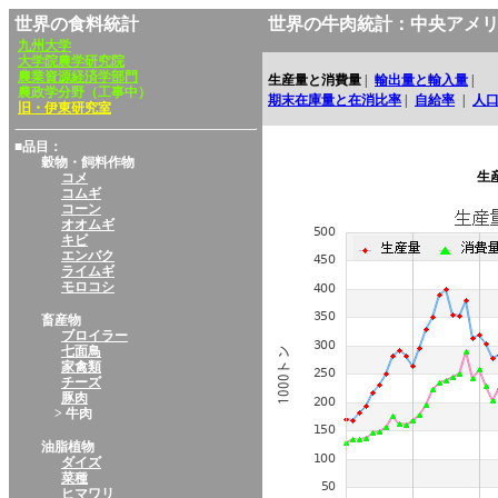
世界の食料統計
世界の牛肉統計：中央アメ
九州大学
大学院農学研究院
農業資源経済学部門
生産量と消費量
|
輸出量と輸入量
|
農政学分野（工事中）
期末在庫量と在消比率
|
自給率
|
人
旧・伊東研究室
■品目：
穀物・飼料作物
生
コメ
コムギ
コーン
オオムギ
キビ
エンバク
ライムギ
モロコシ
畜産物
ブロイラー
七面鳥
家禽類
チーズ
豚肉
> 牛肉
油脂植物
ダイズ
菜種
ヒマワリ