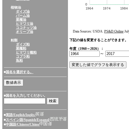
植物油
ダイズ油
パーム油
菜種油
ヒマワリ油
ココナッツ油
Data Sources: USDA:
PS&D Online
Jul
オリーブ油
下記の値を変更することができます。
粕類
ダイズ粕
菜種粕
年度（1960～2026）：
ヒマワリ種粕
～
コプラ粕
魚粕
■
国名を選択する。
■国名を入力してください。
■
英語/English/Inglés/
■
スペイン語/Spanish/Espanol/
■
中国語/Chinese/Chino/