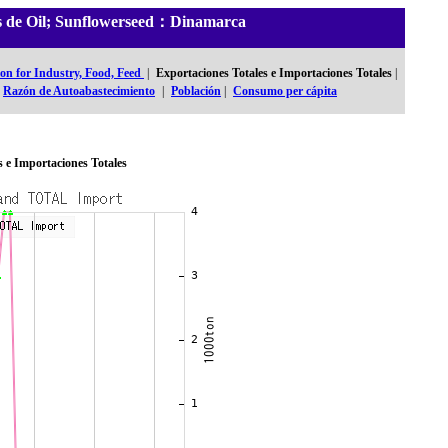
les de Oil; Sunflowerseed：Dinamarca
n for Industry, Food, Feed
|
Exportaciones Totales e Importaciones Totales
|
Razón de Autoabastecimiento
|
Población
|
Consumo per cápita
s e Importaciones Totales