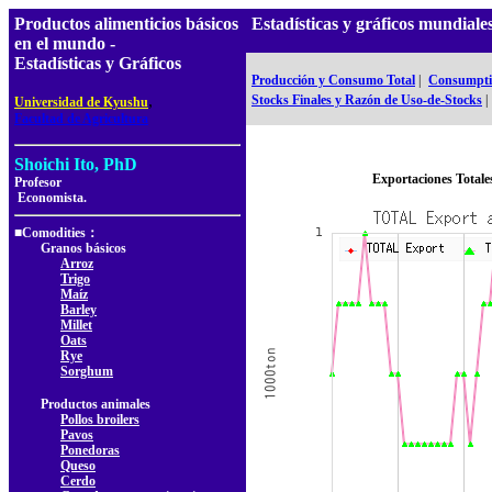
Productos alimenticios básicos
Estadísticas y gráficos mundia
en el mundo -
Estadísticas y Gráficos
Producción y Consumo Total
|
Consumptio
,
Stocks Finales y Razón de Uso-de-Stocks
|
Universidad de Kyushu
Facultad de Agricultura
Shoichi Ito, PhD
Exportaciones Totale
Profesor
Economista.
■Comodities：
Granos básicos
Arroz
Trigo
Maíz
Barley
Millet
Oats
Rye
Sorghum
Productos animales
Pollos broilers
Pavos
Ponedoras
Queso
Cerdo