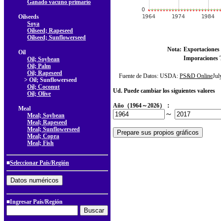
Ganado vacuno primario
Oilseeds
Soya
Oilseed; Rapeseed
Oilseed; Sunflowerseed
Nota:
Exportaciones 
Oil
Imporaciones T
Oil; Soybean
Oil; Palm
Oil; Rapeseed
Fuente de Datos: USDA:
PS&D Online
Ju
> Oil; Sunflowerseed
Oil; Coconut
Ud. Puede cambiar los siguientes valores
Oil; Olive
Año（1964～2026）：
Meal
～
Meal; Soybean
Meal; Rapeseed
Meal; Sunflowerseed
Meal; Copra
Meal; Fish
■
Seleccionar País/Región
■Ingresar País/Región