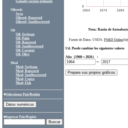
Ganado vacuno primario
Oilseeds
Soya
Oilseed; Rapeseed
Oilseed; Sunflowerseed
Nota:
Razón de Autoabast
Oil
Oil; Soybean
Oil; Palm
Fuente de Datos: USDA:
PS&D Online
Ju
Oil; Rapeseed
Oil; Sunflowerseed
Ud. Puede cambiar los siguientes valores
Oil; Coconut
Oil; Olive
Año（1960～2026）：
～
Meal
Meal; Soybean
Meal; Rapeseed
Meal; Sunflowerseed
Meal; Copra
Meal; Fish
■
Seleccionar País/Región
■Ingresar País/Región