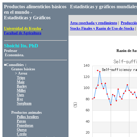
Productos alimenticios básicos
Estadísticas y gráficos mundia
en el mundo -
Estadísticas y Gráficos
Area cosechada y rendimiento
|
Producció
,
Universidad de Kyushu
Stocks Finales y Razón de Uso-de-Stocks
|
Facultad de Agricultura
Shoichi Ito, PhD
Profesor
Razón de Au
Economista.
■Comodities：
Granos básicos
> Arroz
Trigo
Maíz
Barley
Millet
Oats
Rye
Sorghum
Productos animales
Pollos broilers
Pavos
Ponedoras
Queso
Cerdo