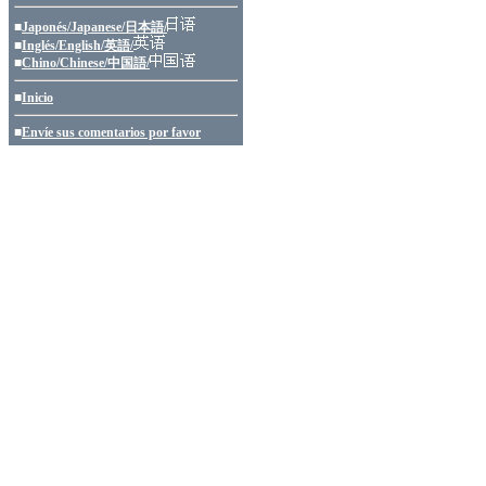
■
Japonés/Japanese/日本語/
■
Inglés/English/英語/
■
Chino/Chinese/中国語/
■
Inicio
■
Envíe sus comentarios por favor