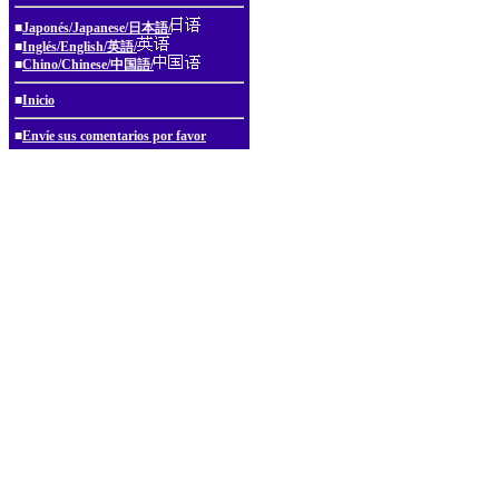
■
Japonés/Japanese/日本語/
■
Inglés/English/英語/
■
Chino/Chinese/中国語/
■
Inicio
■
Envíe sus comentarios por favor