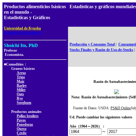
Productos alimenticios básicos
Estadísticas y gráficos mundia
en el mundo -
Estadísticas y Gráficos
,
Universidad de Kyushu
Facultad de Agricultura
Producción y Consumo Total
|
Consumptio
Shoichi Ito, PhD
Stocks Finales y Razón de Uso-de-Stocks
|
Profesor
Economista.
■Comodities：
Granos básicos
Arroz
Trigo
Maíz
Razón de Autoabastecimie
Barley
Millet
Oats
Nota:
Razón de Autoabastecimiento
(Self
Rye
Sorghum
Fuente de Datos: USDA:
PS&D Online
Ju
Productos animales
Pollos broilers
Ud. Puede cambiar los siguientes valores
Pavos
Ponedoras
Año（1964～2026）：
Queso
～
Cerdo