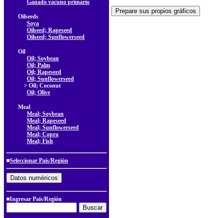
Ganado vacuno primario
Oilseeds
Soya
Oilseed; Rapeseed
Oilseed; Sunflowerseed
Oil
Oil; Soybean
Oil; Palm
Oil; Rapeseed
Oil; Sunflowerseed
> Oil; Coconut
Oil; Olive
Meal
Meal; Soybean
Meal; Rapeseed
Meal; Sunflowerseed
Meal; Copra
Meal; Fish
■
Seleccionar País/Región
■Ingresar País/Región