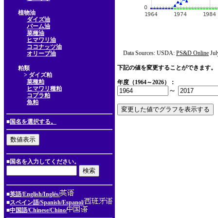
植物油
ダイズ油
パーム油
菜種油
ヒマワリ油
ココナッツ油
Data Sources: USDA:
PS&D Online
Jul
オリーブ油
下記の値を変更することができます。
粕類
> ダイズ粕
菜種粕
年度（1964～2026）：
ヒマワリ種粕
～
コプラ粕
魚粕
■
国名を選択する。
■国名を入力してください。
■
英語/English/Inglés/
■
スペイン語/Spanish/Espanol/
■
中国語/Chinese/Chino/