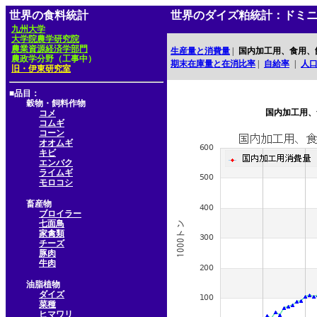
世界の食料統計
世界のダイズ粕統計：ドミ
九州大学
大学院農学研究院
農業資源経済学部門
生産量と消費量
|
国内加工用、食用、
農政学分野（工事中）
期末在庫量と在消比率
|
自給率
|
人
旧・伊東研究室
■品目：
穀物・飼料作物
国内加工用、
コメ
コムギ
コーン
オオムギ
キビ
エンバク
ライムギ
モロコシ
畜産物
ブロイラー
七面鳥
家禽類
チーズ
豚肉
牛肉
油脂植物
ダイズ
菜種
ヒマワリ