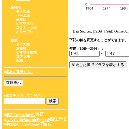
植物油
ダイズ油
パーム油
菜種油
ヒマワリ油
ココナッツ油
Data Sources: USDA:
PS&D Online
Jul
オリーブ油
下記の値を変更することができます。
粕類
ダイズ粕
菜種粕
年度（1960～2026）：
ヒマワリ種粕
～
コプラ粕
魚粕
■
国名を選択する。
■国名を入力してください。
■
英語/English/Inglés/
■
スペイン語/Spanish/Espanol/
■
中国語/Chinese/Chino/