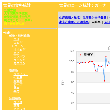
世界の食料統計
世界のコーン統計：ガーナ
九州大学
大学院農学研究院
農業資源経済学部門
生産面積と単収
|
生産量と全消費量
|
農政学分野（工事中）
期末在庫量と在消比率
|
自給率
|
人
旧・伊東研究室
■品目：
穀物・飼料作物
コメ
コムギ
> コーン
オオムギ
キビ
エンバク
ライムギ
モロコシ
畜産物
ブロイラー
七面鳥
家禽類
チーズ
豚肉
牛肉
油脂植物
ダイズ
菜種
ヒマワリ