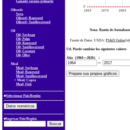
Ganado vacuno primario
Oilseeds
Soya
Oilseed; Rapeseed
Oilseed; Sunflowerseed
Nota:
Razón de Autoabast
Oil
Oil; Soybean
Oil; Palm
Fuente de Datos: USDA:
PS&D Online
Ju
Oil; Rapeseed
Oil; Sunflowerseed
Ud. Puede cambiar los siguientes valores
Oil; Coconut
Oil; Olive
Año（1964～2026）：
～
Meal
Meal; Soybean
Meal; Rapeseed
Meal; Sunflowerseed
> Meal; Copra
Meal; Fish
■
Seleccionar País/Región
■Ingresar País/Región