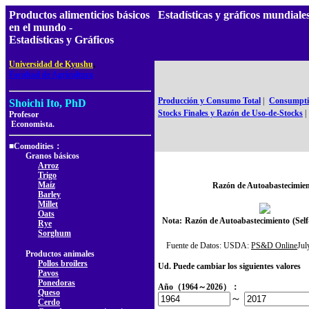
Productos alimenticios básicos
Estadísticas y gráficos mundia
en el mundo -
Estadísticas y Gráficos
,
Universidad de Kyushu
Facultad de Agricultura
Producción y Consumo Total
|
Consumptio
Shoichi Ito, PhD
Stocks Finales y Razón de Uso-de-Stocks
|
Profesor
Economista.
■Comodities：
Granos básicos
Arroz
Trigo
Maíz
Razón de Autoabastecimie
Barley
Millet
Oats
Nota:
Razón de Autoabastecimiento
(Self
Rye
Sorghum
Fuente de Datos: USDA:
PS&D Online
Ju
Productos animales
Pollos broilers
Ud. Puede cambiar los siguientes valores
Pavos
Ponedoras
Año（1964～2026）：
Queso
～
Cerdo