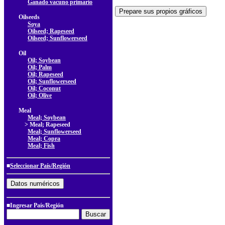
Ganado vacuno primario
Oilseeds
Soya
Oilseed; Rapeseed
Oilseed; Sunflowerseed
Oil
Oil; Soybean
Oil; Palm
Oil; Rapeseed
Oil; Sunflowerseed
Oil; Coconut
Oil; Olive
Meal
Meal; Soybean
> Meal; Rapeseed
Meal; Sunflowerseed
Meal; Copra
Meal; Fish
■
Seleccionar País/Región
■Ingresar País/Región