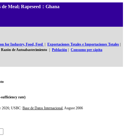
les de Meal; Rapeseed：Ghana
n for Industry, Food, Feed
|
Exportaciones Totales e Importaciones Totales
|
Razón de Autoabastecimiento
|
Población
|
Consumo per cápita
nto
-sufficiency rate)
ly 2026; USBC:
Base de Datos Internacional
, August 2006