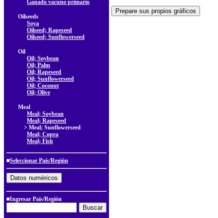
Ganado vacuno primario
Oilseeds
Soya
Oilseed; Rapeseed
Oilseed; Sunflowerseed
Oil
Oil; Soybean
Oil; Palm
Oil; Rapeseed
Oil; Sunflowerseed
Oil; Coconut
Oil; Olive
Meal
Meal; Soybean
Meal; Rapeseed
> Meal; Sunflowerseed
Meal; Copra
Meal; Fish
■
Seleccionar País/Región
■Ingresar País/Región