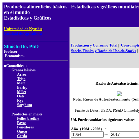
Productos alimenticios básicos
Estadísticas y gráficos mundia
en el mundo -
Estadísticas y Gráficos
,
Universidad de Kyushu
Facultad de Agricultura
Producción y Consumo Total
|
Consumptio
Shoichi Ito, PhD
Stocks Finales y Razón de Uso-de-Stocks
|
Profesor
Economista.
■Comodities：
Granos básicos
Arroz
Trigo
Maíz
Razón de Autoabastecimie
Barley
Millet
Oats
Nota:
Razón de Autoabastecimiento
(Self
Rye
Sorghum
Fuente de Datos: USDA:
PS&D Online
Ju
Productos animales
Pollos broilers
Ud. Puede cambiar los siguientes valores
Pavos
Ponedoras
Año（1964～2026）：
Queso
～
Cerdo