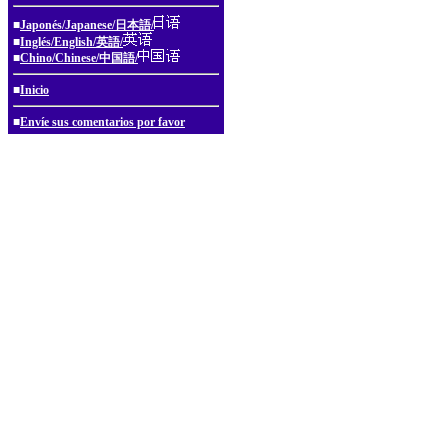
■
Japonés/Japanese/日本語/
■
Inglés/English/英語/
■
Chino/Chinese/中国語/
■
Inicio
■
Envíe sus comentarios por favor