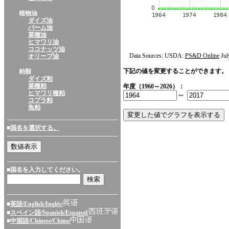
植物油
ダイズ油
パーム油
菜種油
ヒマワリ油
ココナッツ油
Data Sources: USDA:
PS&D Online
Jul
オリーブ油
下記の値を変更することができます。
粕類
ダイズ粕
菜種粕
年度（1960～2026）：
ヒマワリ種粕
～
コプラ粕
魚粕
■
国名を選択する。
■国名を入力してください。
■
英語/English/Inglés/
■
スペイン語/Spanish/Espanol/
■
中国語/Chinese/Chino/