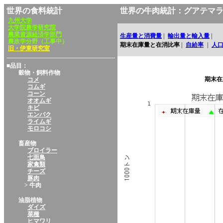
世界の食料統計
世界の牛肉統計：グアテマ
九州大学
大学院農学研究院
農業資源経済学部門
生産量と消費量
|
輸出量と輸入量
|
農政学分野（工事中）
期末在庫量と在消比率
|
自給率
|
人
旧・伊東研究室
■品目：
穀物・飼料作物
期末在
コメ
コムギ
コーン
オオムギ
キビ
エンバク
ライムギ
モロコシ
畜産物
ブロイラー
七面鳥
家禽類
チーズ
豚肉
> 牛肉
油脂植物
ダイズ
菜種
ヒマワリ