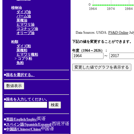
植物油
ダイズ油
パーム油
菜種油
ヒマワリ油
ココナッツ油
Data Sources: USDA:
PS&D Online
Jul
オリーブ油
下記の値を変更することができます。
粕類
ダイズ粕
菜種粕
年度（1964～2026）：
ヒマワリ種粕
～
> コプラ粕
魚粕
■
国名を選択する。
■国名を入力してください。
■
英語/English/Inglés/
■
スペイン語/Spanish/Espanol/
■
中国語/Chinese/Chino/