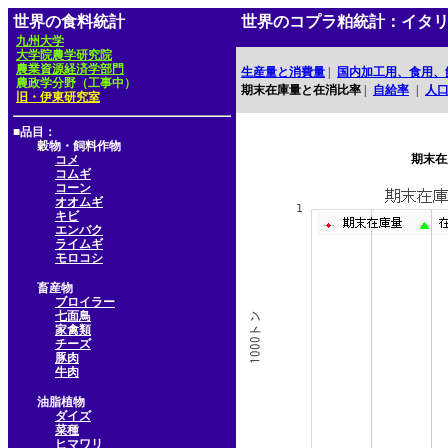
世界の食料統計
世界のコプラ粕統計：イタ
九州大学
大学院農学研究院
農業資源経済学部門
生産量と消費量
|
国内加工用、食用、
農政学分野（工事中）
期末在庫量と在消比率
|
自給率
|
人
旧・伊東研究室
■品目：
穀物・飼料作物
期末在
コメ
コムギ
コーン
オオムギ
キビ
エンバク
ライムギ
モロコシ
畜産物
ブロイラー
七面鳥
家禽類
チーズ
豚肉
牛肉
油脂植物
ダイズ
菜種
ヒマワリ