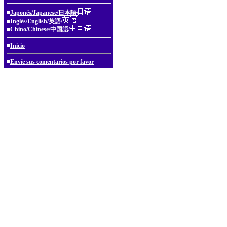
■
Japonés/Japanese/日本語/
■
Inglés/English/英語/
■
Chino/Chinese/中国語/
■
Inicio
■
Envíe sus comentarios por favor