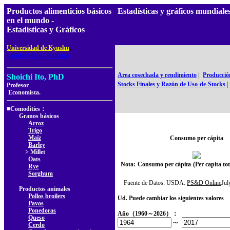
Productos alimenticios básicos
Estadísticas y gráficos mundiale
en el mundo -
Estadísticas y Gráficos
,
Universidad de Kyushu
Facultad de Agricultura
Area cosechada y rendimiento
|
Producció
Shoichi Ito, PhD
Stocks Finales y Razón de Uso-de-Stocks
|
Profesor
Economista.
■Comodities：
Granos básicos
Arroz
Trigo
Maíz
Consumo per cápita
Barley
> Millet
Oats
Nota:
Consumo per cápita
(Per capita t
Rye
Sorghum
Fuente de Datos: USDA:
PS&D Online
Ju
Productos animales
Pollos broilers
Ud. Puede cambiar los siguientes valores
Pavos
Ponedoras
Año（1960～2026）：
Queso
～
Cerdo