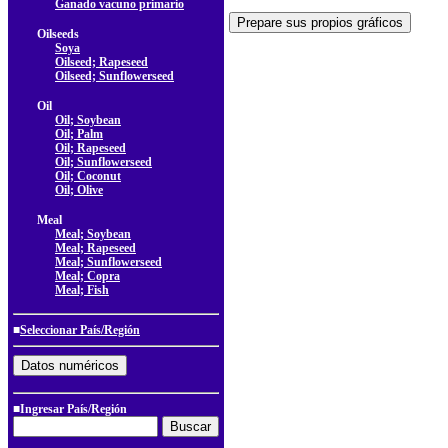
Ganado vacuno primario
Oilseeds
Soya
Oilseed; Rapeseed
Oilseed; Sunflowerseed
Oil
Oil; Soybean
Oil; Palm
Oil; Rapeseed
Oil; Sunflowerseed
Oil; Coconut
Oil; Olive
Meal
Meal; Soybean
Meal; Rapeseed
Meal; Sunflowerseed
Meal; Copra
Meal; Fish
■
Seleccionar País/Región
■Ingresar País/Región