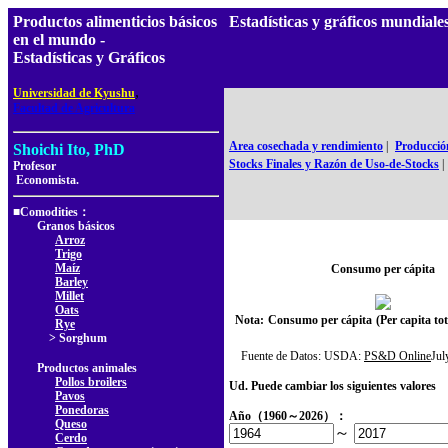
Productos alimenticios básicos
Estadísticas y gráficos mundial
en el mundo -
Estadísticas y Gráficos
,
Universidad de Kyushu
Facultad de Agricultura
Area cosechada y rendimiento
|
Producció
Shoichi Ito, PhD
Stocks Finales y Razón de Uso-de-Stocks
|
Profesor
Economista.
■Comodities：
Granos básicos
Arroz
Trigo
Maíz
Consumo per cápita
Barley
Millet
Oats
Nota:
Consumo per cápita
(Per capita t
Rye
> Sorghum
Fuente de Datos: USDA:
PS&D Online
Ju
Productos animales
Pollos broilers
Ud. Puede cambiar los siguientes valores
Pavos
Ponedoras
Año（1960～2026）：
Queso
～
Cerdo