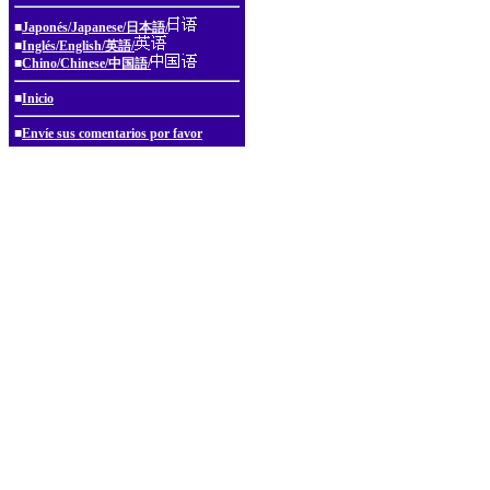
■
Japonés/Japanese/日本語/
■
Inglés/English/英語/
■
Chino/Chinese/中国語/
■
Inicio
■
Envíe sus comentarios por favor