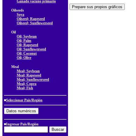
Ganado vacuno primario
Oilseeds
Soya
Oilseed; Rapeseed
Oilseed; Sunflowerseed
Oil
Oil; Soybean
Oil; Palm
Oil; Rapeseed
Oil; Sunflowerseed
Oil; Coconut
Oil; Olive
Meal
Meal; Soybean
Meal; Rapeseed
Meal; Sunflowerseed
Meal; Copra
Meal; Fish
■
Seleccionar País/Región
■Ingresar País/Región