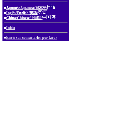
■
Japonés/Japanese/日本語/
■
Inglés/English/英語/
■
Chino/Chinese/中国語/
■
Inicio
■
Envíe sus comentarios por favor