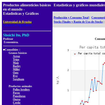
Productos alimenticios básicos
Estadísticas y gráficos mundiale
en el mundo -
Estadísticas y Gráficos
Producción y Consumo Total
|
Consumptio
,
Universidad de Kyushu
Stocks Finales y Razón de Uso-de-Stocks
|
Facultad de Agricultura
Shoichi Ito, PhD
Profesor
Consumo
Economista.
■Comodities：
Granos básicos
Arroz
Trigo
Maíz
Barley
Millet
Oats
Rye
Sorghum
Productos animales
Pollos broilers
Pavos
Ponedoras
Queso
Cerdo