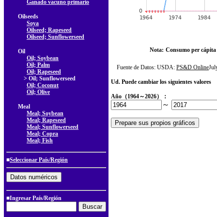
Ganado vacuno primario
Oilseeds
Soya
Oilseed; Rapeseed
Oilseed; Sunflowerseed
Nota:
Consumo per cápita
Oil
Oil; Soybean
Oil; Palm
Fuente de Datos: USDA:
PS&D Online
Ju
Oil; Rapeseed
> Oil; Sunflowerseed
Ud. Puede cambiar los siguientes valores
Oil; Coconut
Oil; Olive
Año（1964～2026）：
～
Meal
Meal; Soybean
Meal; Rapeseed
Meal; Sunflowerseed
Meal; Copra
Meal; Fish
■
Seleccionar País/Región
■Ingresar País/Región