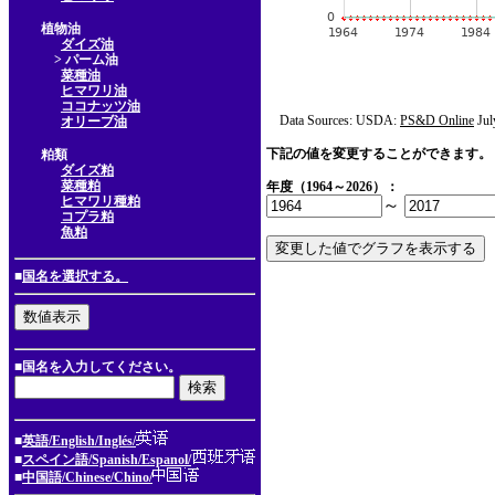
植物油
ダイズ油
> パーム油
菜種油
ヒマワリ油
ココナッツ油
Data Sources: USDA:
PS&D Online
Jul
オリーブ油
下記の値を変更することができます。
粕類
ダイズ粕
菜種粕
年度（1964～2026）：
ヒマワリ種粕
～
コプラ粕
魚粕
■
国名を選択する。
■国名を入力してください。
■
英語/English/Inglés/
■
スペイン語/Spanish/Espanol/
■
中国語/Chinese/Chino/