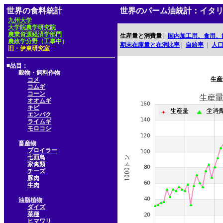
世界の食料統計
世界のパーム油統計：イタ
九州大学
大学院農学研究院
農業資源経済学部門
生産量と消費量
|
国内加工用、食用、
農政学分野（工事中）
期末在庫量と在消比率
|
自給率
|
人
旧・伊東研究室
■品目：
穀物・飼料作物
生産
コメ
コムギ
コーン
オオムギ
キビ
エンバク
ライムギ
モロコシ
畜産物
ブロイラー
七面鳥
家禽類
チーズ
豚肉
牛肉
油脂植物
ダイズ
菜種
ヒマワリ