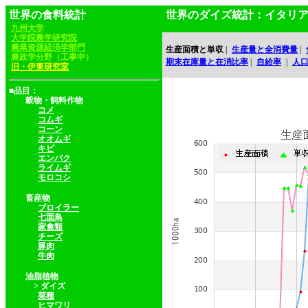
世界の食料統計
世界のダイズ統計：イタリ
九州大学
大学院農学研究院
農業資源経済学部門
生産面積と単収
|
生産量と全消費量
|
農政学分野（工事中）
期末在庫量と在消比率
|
自給率
|
人
旧・伊東研究室
■品目：
穀物・飼料作物
コメ
コムギ
コーン
オオムギ
キビ
エンバク
ライムギ
モロコシ
畜産物
ブロイラー
七面鳥
家禽類
チーズ
豚肉
牛肉
油脂植物
> ダイズ
菜種
ヒマワリ