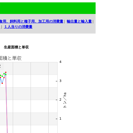
ア
食用、飼料用と種子用、加工用の消費量
|
輸出量と輸入量
|
口
|
１人当りの消費量
生産面積と単収