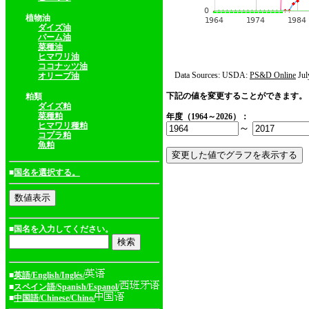
植物油
ダイズ油
パーム油
菜種油
ヒマワリ油
ココナッツ油
Data Sources: USDA:
PS&D Online
Jul
オリーブ油
下記の値を変更することができます。
粕類
ダイズ粕
菜種粕
年度（1964～2026）：
ヒマワリ種粕
～
コプラ粕
魚粕
■
国名を選択する。
■国名を入力してください。
■
英語/English/Inglés/
■
スペイン語/Spanish/Espanol/
■
中国語/Chinese/Chino/