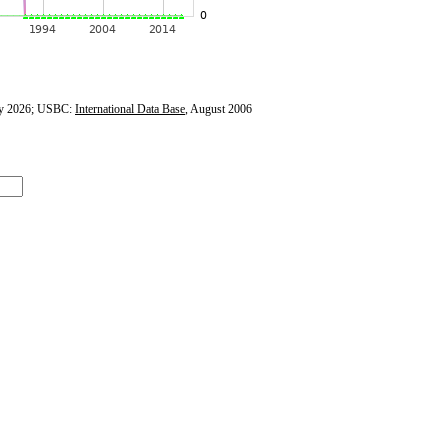
y 2026; USBC:
International Data Base
, August 2006