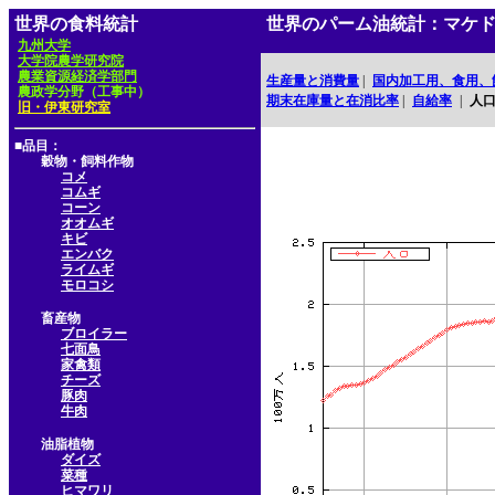
世界の食料統計
世界のパーム油統計：マケ
九州大学
大学院農学研究院
農業資源経済学部門
生産量と消費量
|
国内加工用、食用、
農政学分野（工事中）
期末在庫量と在消比率
|
自給率
|
人
旧・伊東研究室
■品目：
穀物・飼料作物
コメ
コムギ
コーン
オオムギ
キビ
エンバク
ライムギ
モロコシ
畜産物
ブロイラー
七面鳥
家禽類
チーズ
豚肉
牛肉
油脂植物
ダイズ
菜種
ヒマワリ