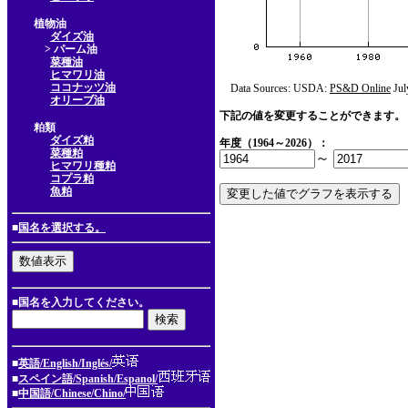
植物油
ダイズ油
> パーム油
菜種油
ヒマワリ油
ココナッツ油
Data Sources: USDA:
PS&D Online
Jul
オリーブ油
下記の値を変更することができます。
粕類
ダイズ粕
年度（1964～2026）：
菜種粕
～
ヒマワリ種粕
コプラ粕
魚粕
■
国名を選択する。
■国名を入力してください。
■
英語/English/Inglés/
■
スペイン語/Spanish/Espanol/
■
中国語/Chinese/Chino/