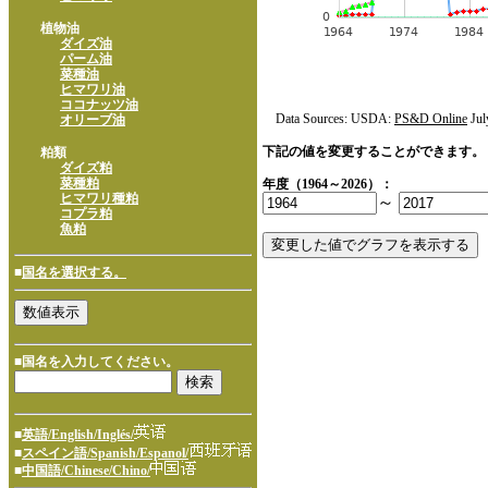
植物油
ダイズ油
パーム油
菜種油
ヒマワリ油
ココナッツ油
Data Sources: USDA:
PS&D Online
Jul
オリーブ油
下記の値を変更することができます。
粕類
ダイズ粕
菜種粕
年度（1964～2026）：
ヒマワリ種粕
～
コプラ粕
魚粕
■
国名を選択する。
■国名を入力してください。
■
英語/English/Inglés/
■
スペイン語/Spanish/Espanol/
■
中国語/Chinese/Chino/