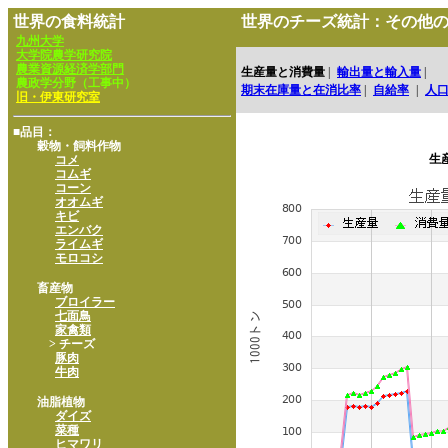
世界の食料統計
世界のチーズ統計：その他
九州大学
大学院農学研究院
農業資源経済学部門
生産量と消費量
|
輸出量と輸入量
|
農政学分野（工事中）
期末在庫量と在消比率
|
自給率
|
人
旧・伊東研究室
■品目：
穀物・飼料作物
生
コメ
コムギ
コーン
オオムギ
キビ
エンバク
ライムギ
モロコシ
畜産物
ブロイラー
七面鳥
家禽類
> チーズ
豚肉
牛肉
油脂植物
ダイズ
菜種
ヒマワリ