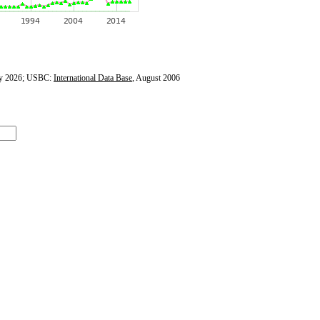
y 2026; USBC:
International Data Base
, August 2006