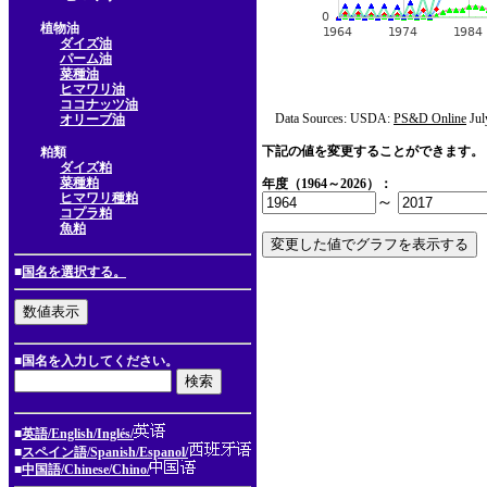
植物油
ダイズ油
パーム油
菜種油
ヒマワリ油
ココナッツ油
Data Sources: USDA:
PS&D Online
Jul
オリーブ油
下記の値を変更することができます。
粕類
ダイズ粕
菜種粕
年度（1964～2026）：
ヒマワリ種粕
～
コプラ粕
魚粕
■
国名を選択する。
■国名を入力してください。
■
英語/English/Inglés/
■
スペイン語/Spanish/Espanol/
■
中国語/Chinese/Chino/