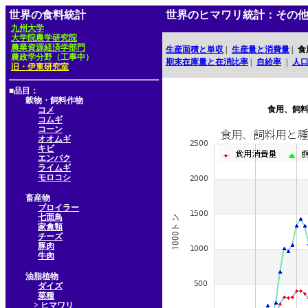
世界の食料統計
世界のヒマワリ統計：その
九州大学
大学院農学研究院
農業資源経済学部門
生産面積と単収
|
生産量と消費量
|
食
農政学分野（工事中）
期末在庫量と在消比率
|
自給率
|
人
旧・伊東研究室
■品目：
穀物・飼料作物
食用、飼
コメ
コムギ
コーン
オオムギ
キビ
エンバク
ライムギ
モロコシ
畜産物
ブロイラー
七面鳥
家禽類
チーズ
豚肉
牛肉
油脂植物
ダイズ
菜種
> ヒマワリ