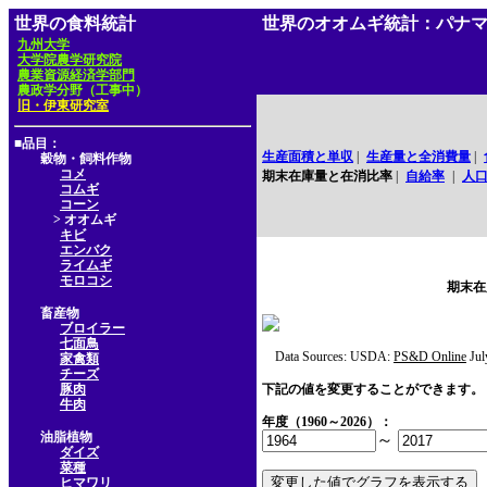
世界の食料統計
世界のオオムギ統計：パナ
九州大学
大学院農学研究院
農業資源経済学部門
農政学分野（工事中）
旧・伊東研究室
■品目：
生産面積と単収
|
生産量と全消費量
|
穀物・飼料作物
コメ
期末在庫量と在消比率
|
自給率
|
人
コムギ
コーン
> オオムギ
キビ
エンバク
ライムギ
モロコシ
期末在
畜産物
ブロイラー
七面鳥
Data Sources: USDA:
PS&D Online
Jul
家禽類
チーズ
豚肉
下記の値を変更することができます。
牛肉
年度（1960～2026）：
油脂植物
～
ダイズ
菜種
ヒマワリ