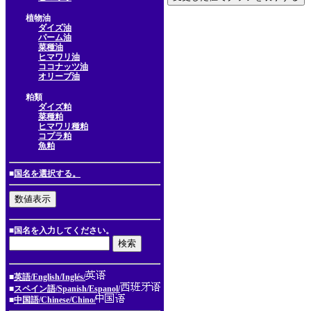
植物油
ダイズ油
パーム油
菜種油
ヒマワリ油
ココナッツ油
オリーブ油
粕類
ダイズ粕
菜種粕
ヒマワリ種粕
コプラ粕
魚粕
■
国名を選択する。
■国名を入力してください。
■
英語/English/Inglés/
■
スペイン語/Spanish/Espanol/
■
中国語/Chinese/Chino/