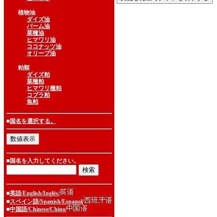
植物油
ダイズ油
パーム油
菜種油
ヒマワリ油
ココナッツ油
オリーブ油
粕類
ダイズ粕
菜種粕
ヒマワリ種粕
コプラ粕
魚粕
■
国名を選択する。
■国名を入力してください。
■
英語/English/Inglés/
■
スペイン語/Spanish/Espanol/
■
中国語/Chinese/Chino/