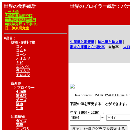
世界の食料統計
世界のブロイラー統計：パ
九州大学
大学院農学研究院
農業資源経済学部門
農政学分野（工事中）
旧・伊東研究室
■品目：
生産量と消費量
|
輸出量と輸入量
|
穀物・飼料作物
コメ
期末在庫量と在消比率
|
自給率
|
人
コムギ
コーン
オオムギ
キビ
エンバク
ライムギ
モロコシ
畜産物
> ブロイラー
七面鳥
Data Sources: USDA:
PS&D Online
Jul
家禽類
チーズ
豚肉
下記の値を変更することができます。
牛肉
年度（1964～2026）：
油脂植物
～
ダイズ
菜種
ヒマワリ