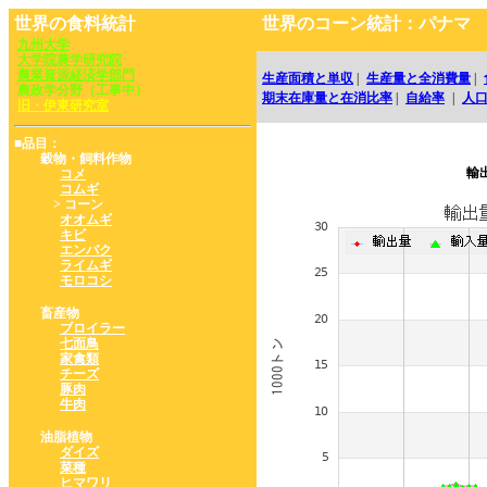
世界の食料統計
世界のコーン統計：パナマ
九州大学
大学院農学研究院
農業資源経済学部門
生産面積と単収
|
生産量と全消費量
|
農政学分野（工事中）
期末在庫量と在消比率
|
自給率
|
人
旧・伊東研究室
■品目：
穀物・飼料作物
輸
コメ
コムギ
> コーン
オオムギ
キビ
エンバク
ライムギ
モロコシ
畜産物
ブロイラー
七面鳥
家禽類
チーズ
豚肉
牛肉
油脂植物
ダイズ
菜種
ヒマワリ