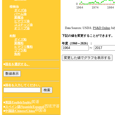
植物油
ダイズ油
パーム油
菜種油
ヒマワリ油
ココナッツ油
Data Sources: USDA:
PS&D Online
Jul
オリーブ油
下記の値を変更することができます。
粕類
ダイズ粕
菜種粕
年度（1960～2026）：
ヒマワリ種粕
～
コプラ粕
魚粕
■
国名を選択する。
■国名を入力してください。
■
英語/English/Inglés/
■
スペイン語/Spanish/Espanol/
■
中国語/Chinese/Chino/