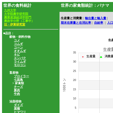
世界の食料統計
世界の家禽類統計：パナマ
九州大学
大学院農学研究院
農業資源経済学部門
生産量と消費量
|
輸出量と輸入量
|
農政学分野（工事中）
期末在庫量と在消比率
|
自給率
|
人
旧・伊東研究室
■品目：
穀物・飼料作物
生
コメ
コムギ
コーン
オオムギ
キビ
エンバク
ライムギ
モロコシ
畜産物
ブロイラー
七面鳥
> 家禽類
チーズ
豚肉
牛肉
油脂植物
ダイズ
菜種
ヒマワリ