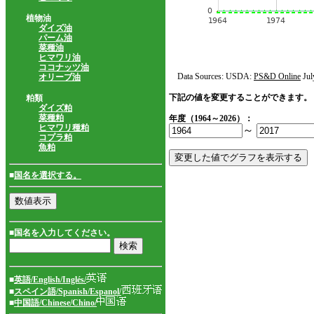
植物油
ダイズ油
パーム油
菜種油
ヒマワリ油
ココナッツ油
Data Sources: USDA:
PS&D Online
Jul
オリーブ油
下記の値を変更することができます。
粕類
ダイズ粕
菜種粕
年度（1964～2026）：
ヒマワリ種粕
～
コプラ粕
魚粕
■
国名を選択する。
■国名を入力してください。
■
英語/English/Inglés/
■
スペイン語/Spanish/Espanol/
■
中国語/Chinese/Chino/