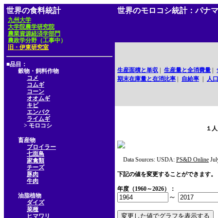
世界の食料統計
世界のモロコシ統計：パナ
九州大学
大学院農学研究院
農業資源経済学部門
農政学分野（工事中）
旧・伊東研究室
■品目：
生産面積と単収
|
生産量と全消費量
|
穀物・飼料作物
コメ
期末在庫量と在消比率
|
自給率
|
人
コムギ
コーン
オオムギ
キビ
エンバク
ライムギ
> モロコシ
１人
畜産物
ブロイラー
七面鳥
Data Sources: USDA:
PS&D Online
Jul
家禽類
チーズ
豚肉
下記の値を変更することができます。
牛肉
年度（1960～2026）：
油脂植物
～
ダイズ
菜種
ヒマワリ