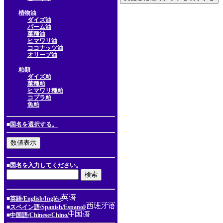
植物油
ダイズ油
パーム油
菜種油
ヒマワリ油
ココナッツ油
オリーブ油
粕類
ダイズ粕
菜種粕
ヒマワリ種粕
コプラ粕
魚粕
■
国名を選択する。
■国名を入力してください。
■
英語/English/Inglés/
■
スペイン語/Spanish/Espanol/
■
中国語/Chinese/Chino/